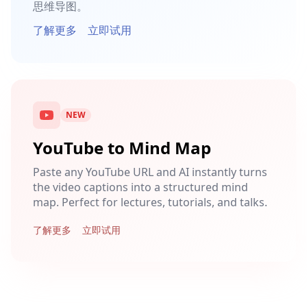
思维导图。
了解更多
立即试用
NEW
YouTube to Mind Map
Paste any YouTube URL and AI instantly turns
the video captions into a structured mind
map. Perfect for lectures, tutorials, and talks.
了解更多
立即试用