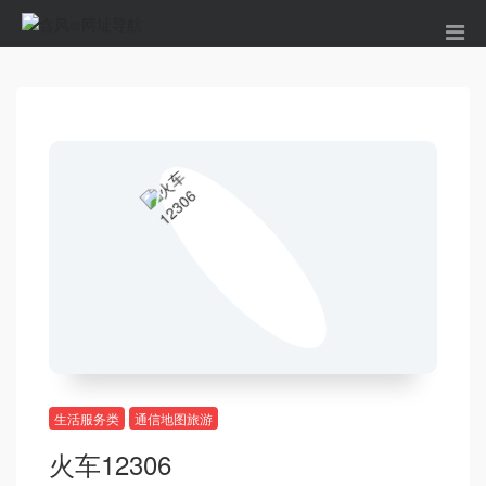
生活服务类
通信地图旅游
火车12306