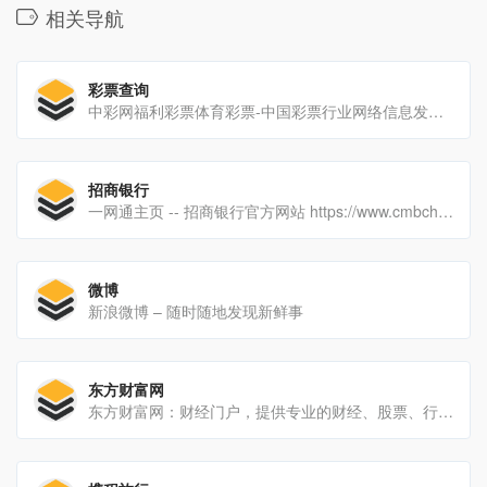
相关导航
彩票查询
中彩网福利彩票体育彩票-中国彩票行业网络信息发布媒体 https://www.zhcw.com/
招商银行
一网通主页 -- 招商银行官方网站 https://www.cmbchina.com/
微博
新浪微博 – 随时随地发现新鲜事
东方财富网
东方财富网：财经门户，提供专业的财经、股票、行情、证券、基金、理财、银行、保险、信托、期货、黄金、股吧、博客等各类财经资讯及数据 https://www.eastmoney.com/