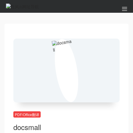
PDF/Office翻译
docsmall